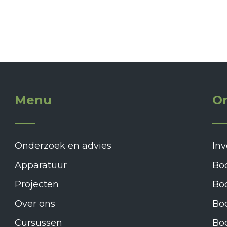
Menu
On
Onderzoek en advies
Inv
Apparatuur
Bo
Projecten
Bo
Over ons
Boo
Cursussen
Bo