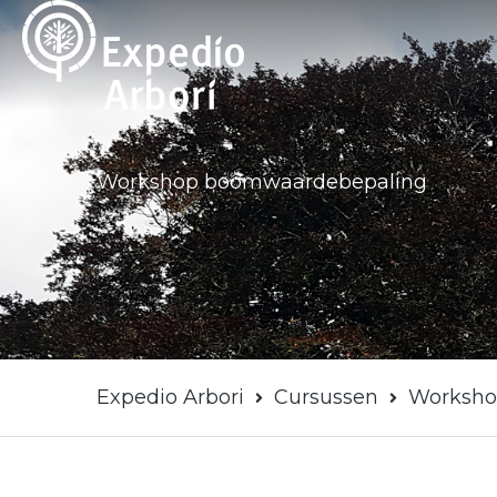
Ga
naar
de
inhoud
Workshop boomwaardebepaling
Expedio Arbori
Cursussen
Worksho