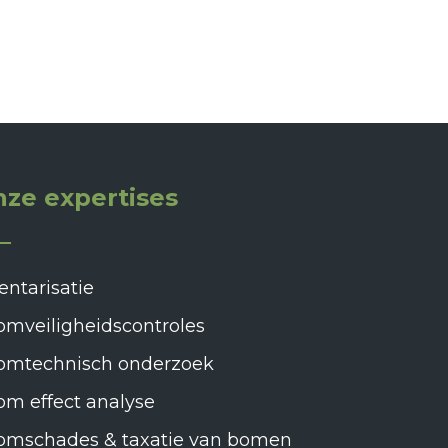
ze expertises
entarisatie
omveiligheidscontroles
omtechnisch onderzoek
m effect analyse
omschades & taxatie van bomen