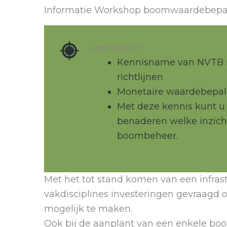
Informatie Workshop boomwaardebepa
Leerdoelen:
Kennisname van NVTB
richtlijnen
Monetaire waardebepal
Met deze kennis kunt 
benaderen welke inzich
boombeheer.
Met het tot stand komen van een infras
vakdisciplines investeringen gevraagd
mogelijk te maken.
Ook bij de aanplant van een enkele bo