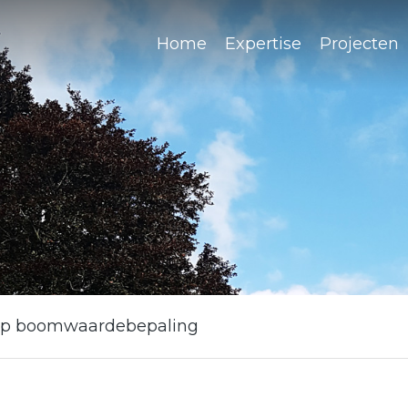
Home
Expertise
Projecten
p boomwaardebepaling