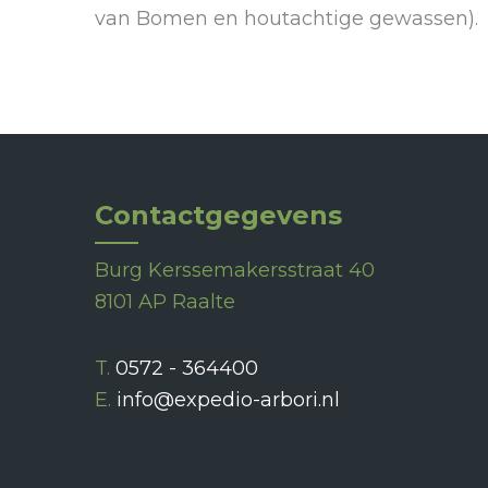
van Bomen en houtachtige gewassen).
Contactgegevens
Burg Kerssemakersstraat 40
8101 AP Raalte
T.
0572 - 364400
E.
info@expedio-arbori.nl