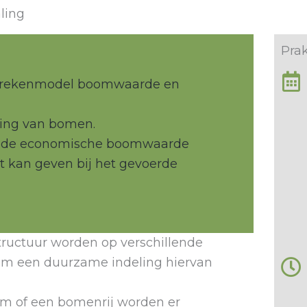
ling
Prak
 rekenmodel boomwaarde en
ing van bomen.
u de economische boomwaarde
t kan geven bij het gevoerde
tructuur worden op verschillende
 om een duurzame indeling hiervan
om of een bomenrij worden er