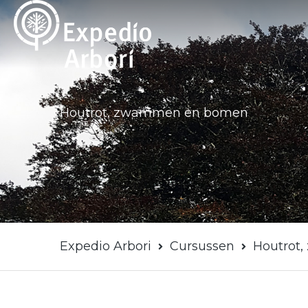
Ga
naar
de
inhoud
Houtrot, zwammen en bomen
Expedio Arbori
Cursussen
Houtrot