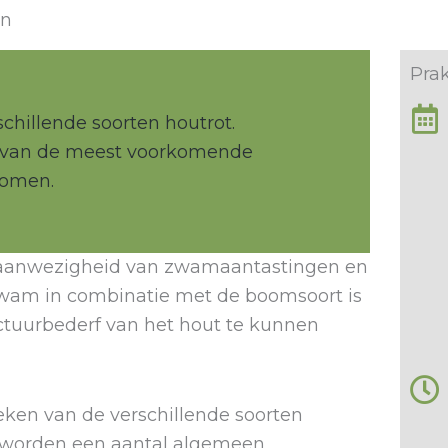
en
Prak
rschillende soorten houtrot.
 van de meest voorkomende
bomen.
e aanwezigheid van zwamaantastingen en
zwam in combinatie met de boomsoort is
ctuurbederf van het hout te kunnen
ken van de verschillende soorten
 worden een aantal algemeen